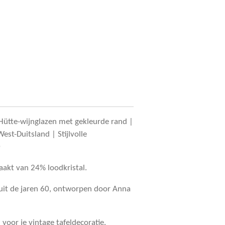
 Hütte-wijnglazen met gekleurde rand |
est-Duitsland | Stijlvolle
0
aakt van 24% loodkristal.
uit de jaren 60, ontworpen door Anna
voor je vintage tafeldecoratie.