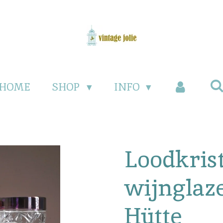
HOME
SHOP
INFO
Loodkrist
wijnglaz
Hütte