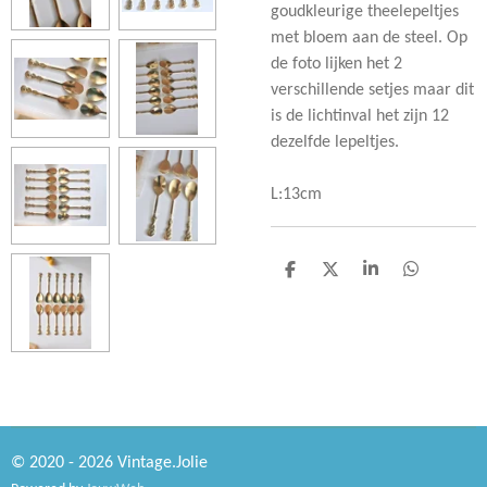
goudkleurige theelepeltjes
met bloem aan de steel. Op
de foto lijken het 2
verschillende setjes maar dit
is de lichtinval het zijn 12
dezelfde lepeltjes.
L:13cm
D
D
S
D
e
e
h
e
l
e
a
l
e
l
r
e
n
e
n
© 2020 - 2026 Vintage.Jolie