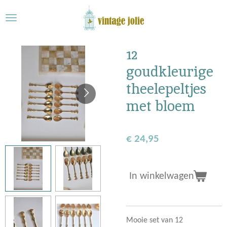
Ga
direct
naar
de
12
hoofdinhoud
goudkleurige
theelepeltjes
met bloem
€ 24,95
In winkelwagen
Mooie set van 12