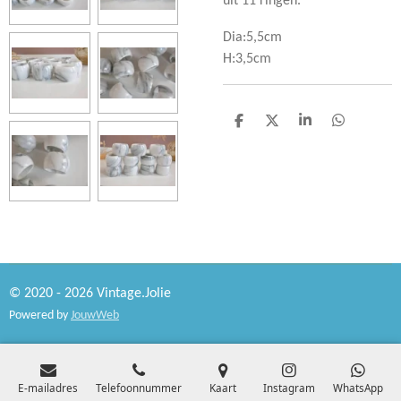
uit 11 ringen.
Dia:5,5cm
H:3,5cm
D
D
S
D
e
e
h
e
l
e
a
l
e
l
r
e
n
e
n
© 2020 - 2026 Vintage.Jolie
Powered by
JouwWeb
E-mailadres
Telefoonnummer
Kaart
Instagram
WhatsApp