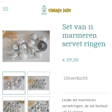
Ga
direct
naar
de
Set van 11
hoofdinhoud
marmeren
servet ringen
€ 29,50
Uitverkocht
Leuke set marmeren
servetringen, de set bestaat