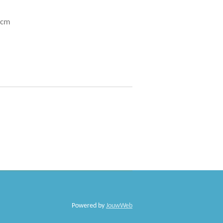
 cm
Powered by
JouwWeb