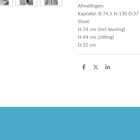
Afmetingen:
Kaptafel: B:74,5 H:130 D:37
Stoel:
H:74 cm (incl leuning)
H:44 cm (zitting)
D:32 cm
D
D
S
e
e
h
l
e
a
e
l
r
n
e