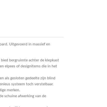
oard. Uitgevoerd in massief en
bied bergruimte achter de klepkast
n elpees of designitems die in het
n als gesloten gedeelte zijn blind
enieus systeem toch verstelbaar.
rdige merken.
s de schuine afwerking van de