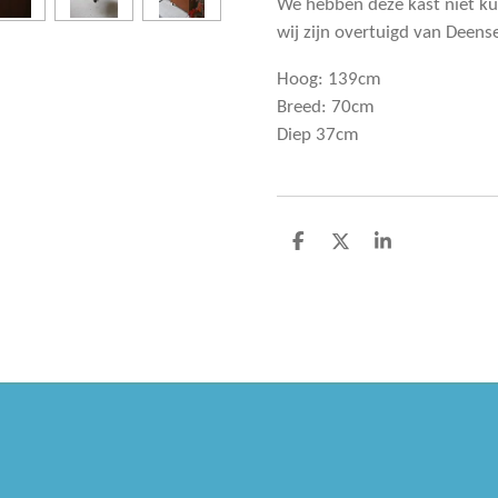
We hebben deze kast niet k
wij zijn overtuigd van Deense
Hoog: 139cm
Breed: 70cm
Diep 37cm
D
D
S
e
e
h
l
e
a
e
l
r
n
e