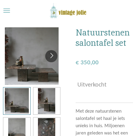
Ga
direct
naar
de
Natuurstenen
hoofdinhoud
salontafel set
€ 350,00
Uitverkocht
Met deze natuurstenen
salontafel set haal je iets
unieks in huis. Miljoenen
jaren geleden was het een