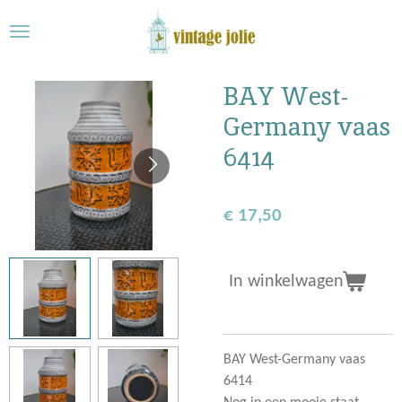
Ga
direct
naar
de
BAY West-
hoofdinhoud
Germany vaas
6414
€ 17,50
In winkelwagen
BAY West-Germany vaas
6414