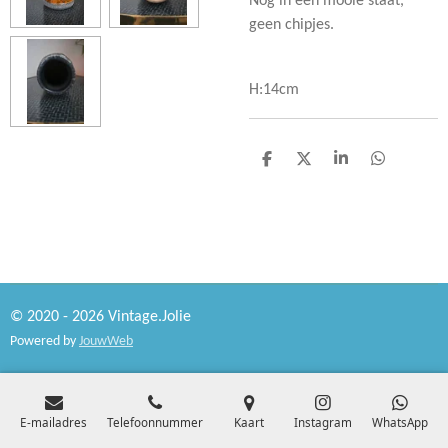
Nog in een mooie staat,
geen chipjes.
H:14cm
D
D
S
D
e
e
h
e
l
e
a
l
e
l
r
e
n
e
n
© 2020 - 2026 Vintage.Jolie
Powered by
JouwWeb
E-mailadres
Telefoonnummer
Kaart
Instagram
WhatsApp