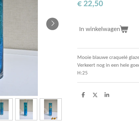
€ 22,50
In winkelwagen
Mooie blauwe craquelé glazen
Verkeert nog in een hele goe
H:25
D
D
S
e
e
h
l
e
a
e
l
r
n
e