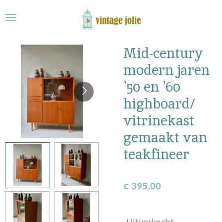
Ga
direct
naar
de
Mid-century
hoofdinhoud
modern jaren
'50 en '60
highboard/
vitrinekast
gemaakt van
teakfineer
€ 395,00