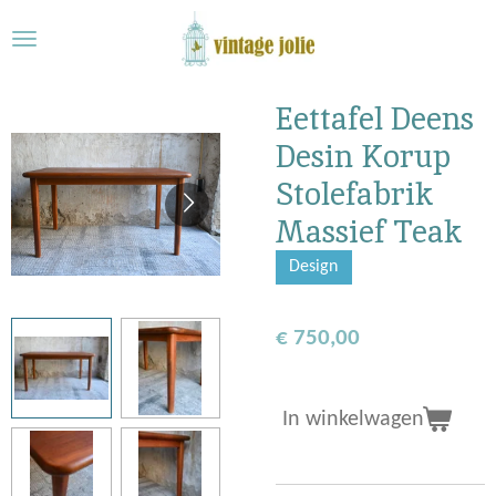
Ga
direct
naar
de
Eettafel Deens
hoofdinhoud
Desin Korup
Stolefabrik
Massief Teak
Design
€ 750,00
In winkelwagen