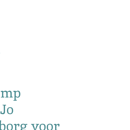
amp
Jo
org voor