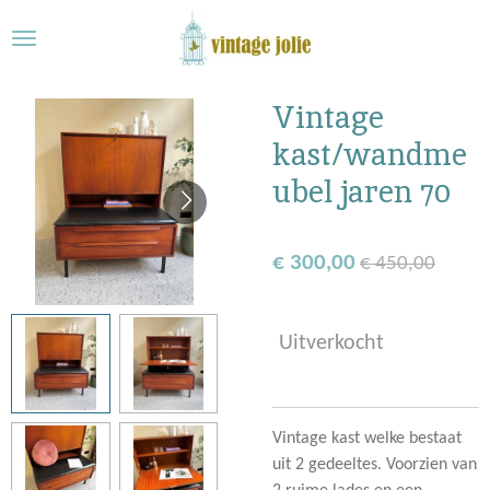
Ga
direct
naar
de
Vintage
hoofdinhoud
kast/wandme
ubel jaren 70
€ 300,00
€ 450,00
Uitverkocht
Vintage kast welke bestaat
uit 2 gedeeltes. Voorzien van