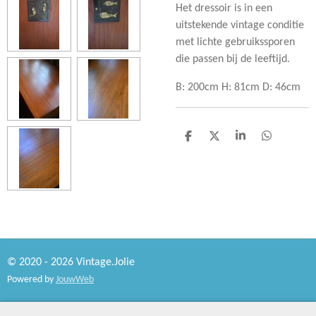
Het dressoir is in een
uitstekende vintage conditie
met lichte gebruikssporen
die passen bij de leeftijd.
B: 200cm H: 81cm D: 46cm
D
D
S
D
e
e
h
e
l
e
a
l
e
l
r
e
n
e
n
© 2020 - 2026 Vintage.Jolie
Powered by
JouwWeb