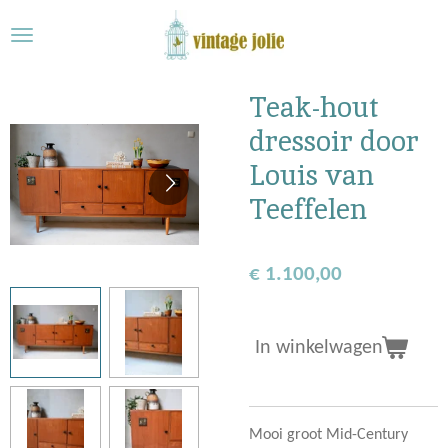
Ga
direct
naar
de
Teak-hout
hoofdinhoud
dressoir door
Louis van
Teeffelen
€ 1.100,00
In winkelwagen
Mooi groot Mid-Century