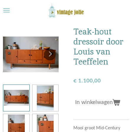
Ga
direct
naar
de
Teak-hout
hoofdinhoud
dressoir door
Louis van
Teeffelen
€ 1.100,00
In winkelwagen
Mooi groot Mid-Century