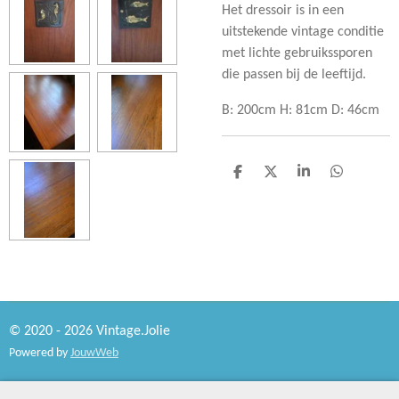
Het dressoir is in een
uitstekende vintage conditie
met lichte gebruikssporen
die passen bij de leeftijd.
B: 200cm H: 81cm D: 46cm
D
D
S
D
e
e
h
e
l
e
a
l
e
l
r
e
n
e
n
© 2020 - 2026 Vintage.Jolie
Powered by
JouwWeb