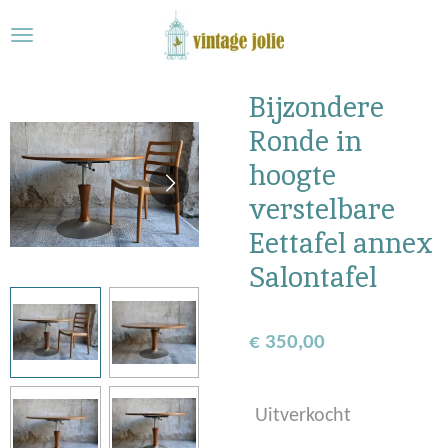
Ga
direct
naar
de
Bijzondere
hoofdinhoud
Ronde in
hoogte
verstelbare
Eettafel annex
Salontafel
€ 350,00
Uitverkocht