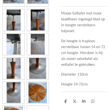
Mooie Eettafel met mooi
teakfineer ingelegd blad op
in hoogte verstelbare
tulpvoet.
De hoogte is traploos
verstelbaar tussen 54 en 72
cm hoogte. Hierdoor is hij
als zowel salontafel als
eettafel te gebruiken.
Diameter 110cm
Hoogte 54-72cm.
D
D
S
D
e
e
h
e