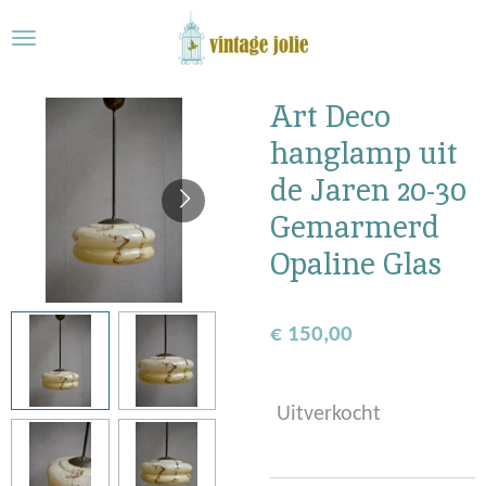
Ga
direct
naar
de
Art Deco
hoofdinhoud
hanglamp uit
de Jaren 20-30
Gemarmerd
Opaline Glas
€ 150,00
Uitverkocht