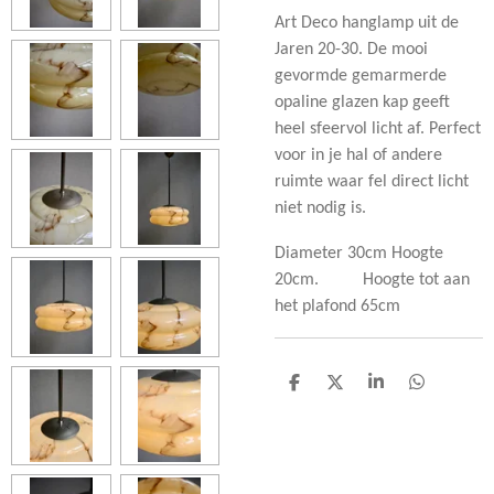
Art Deco hanglamp uit de
Jaren 20-30. De mooi
gevormde gemarmerde
opaline glazen kap geeft
heel sfeervol licht af. Perfect
voor in je hal of andere
ruimte waar fel direct licht
niet nodig is.
Diameter 30cm Hoogte
20cm. Hoogte tot aan
het plafond 65cm
D
D
S
D
e
e
h
e
l
e
a
l
e
l
r
e
n
e
n