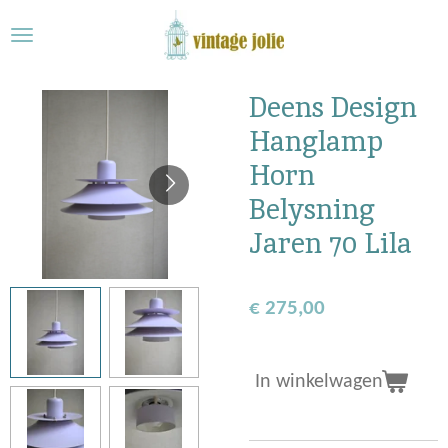
Ga
direct
naar
de
Deens Design
hoofdinhoud
Hanglamp
Horn
Belysning
Jaren 70 Lila
€ 275,00
In winkelwagen