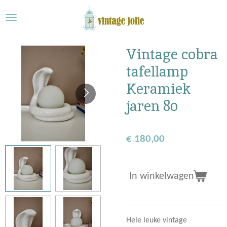
Ga
direct
naar
de
Vintage cobra
hoofdinhoud
tafellamp
Keramiek
jaren 80
€ 180,00
In winkelwagen
Hele leuke vintage