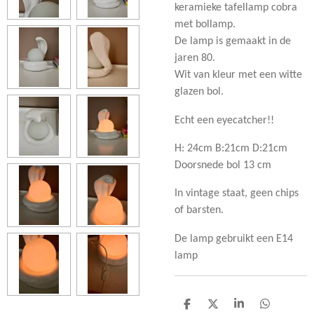
keramieke tafellamp cobra
met bollamp.
De lamp is gemaakt in de
jaren 80.
Wit van kleur met een witte
glazen bol.
Echt een eyecatcher!!
H: 24cm B:21cm D:21cm
Doorsnede bol 13 cm
In vintage staat, geen chips
of barsten.
De lamp gebruikt een E14
lamp
D
D
S
D