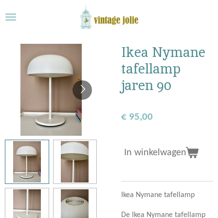
Ga
direct
naar
de
Ikea Nymane
hoofdinhoud
tafellamp
jaren 90
€ 95,00
In winkelwagen
Ikea Nymane tafellamp
De Ikea Nymane tafellamp