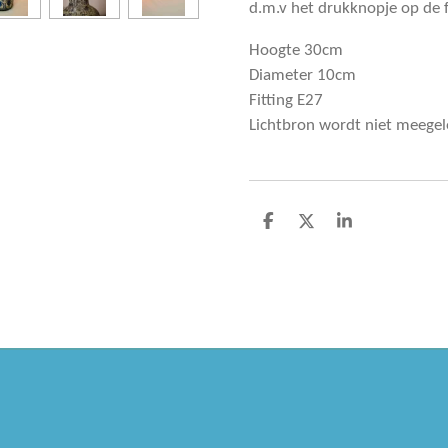
d.m.v het drukknopje op de f
Hoogte 30cm
Diameter 10cm
Fitting E27
Lichtbron wordt niet meegel
D
D
S
e
e
h
l
e
a
e
l
r
n
e