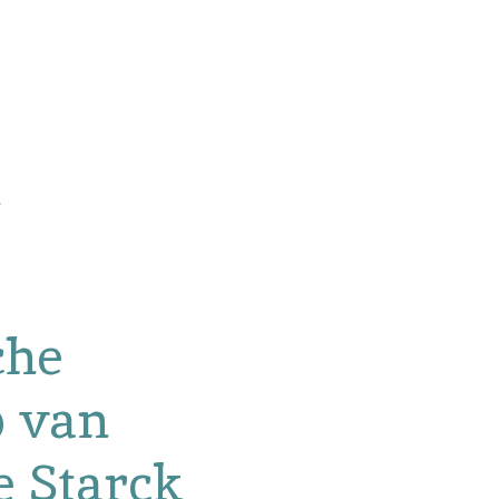
che
p van
 Starck