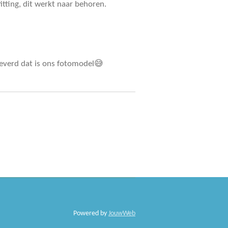
itting, dit werkt naar behoren.
everd dat is ons fotomodel😅
Powered by
JouwWeb