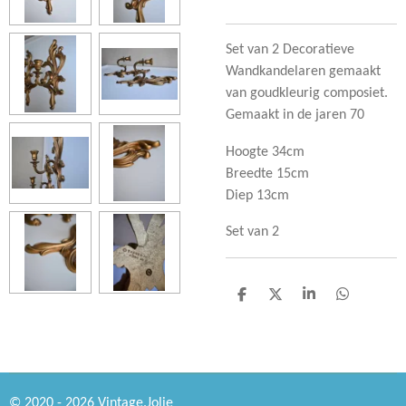
Set van 2 Decoratieve
Wandkandelaren gemaakt
van goudkleurig composiet.
Gemaakt in de jaren 70
Hoogte 34cm
Breedte 15cm
Diep 13cm
Set van 2
D
D
S
D
e
e
h
e
l
e
a
l
e
l
r
e
n
e
n
© 2020 - 2026 Vintage.Jolie