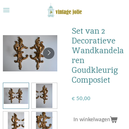
Ga
direct
naar
de
Set van 2
hoofdinhoud
Decoratieve
Wandkandela
ren
Goudkleurig
Composiet
€ 50,00
In winkelwagen