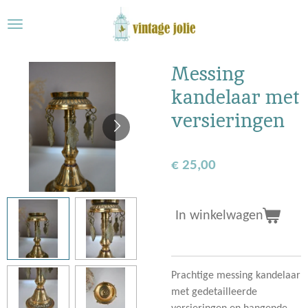
Ga
direct
naar
de
Messing
hoofdinhoud
kandelaar met
versieringen
€ 25,00
In winkelwagen
Prachtige messing kandelaar
met gedetailleerde