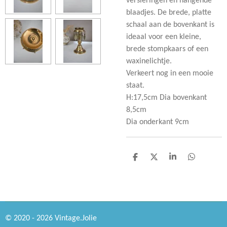
versieringen en hangende
blaadjes. De brede, platte
schaal aan de bovenkant is
ideaal voor een kleine,
brede stompkaars of een
waxinelichtje.
Verkeert nog in een mooie
staat.
H:17,5cm Dia bovenkant
8,5cm
Dia onderkant 9cm
D
D
S
D
e
e
h
e
l
e
a
l
e
l
r
e
n
e
n
© 2020 - 2026 Vintage.Jolie