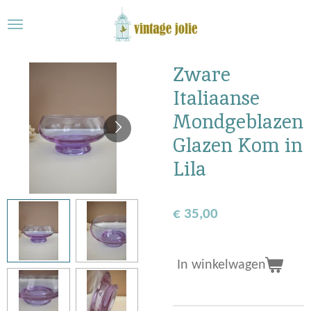
Ga
direct
naar
de
Zware
hoofdinhoud
Italiaanse
Mondgeblazen
Glazen Kom in
Lila
€ 35,00
In winkelwagen