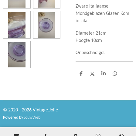
Zware Italiaanse
Mondgeblazen Glazen Kom
in Lila.
Diameter 21cm
Hoogte 10cm
Onbeschadigd.
D
D
S
D
e
e
h
e
l
e
a
l
e
l
r
e
n
e
n
© 2020 - 2026 Vintage.Jolie
Powered by
JouwWeb