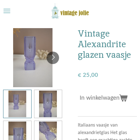
Ga
direct
naar
de
Vintage
hoofdinhoud
Alexandrite
glazen vaasje
€ 25,00
In winkelwagen
Italiaans vaasje van
alexandrietglas Het glas