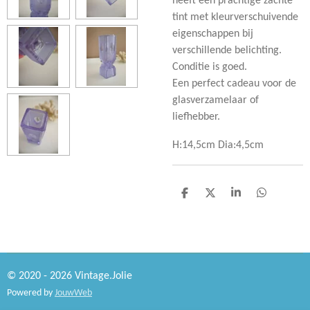
heeft een prachtige zachte
tint met kleurverschuivende
eigenschappen bij
verschillende belichting.
Conditie is goed.
Een perfect cadeau voor de
glasverzamelaar of
liefhebber.
H:14,5cm Dia:4,5cm
D
D
S
D
e
e
h
e
l
e
a
l
e
l
r
e
n
e
n
© 2020 - 2026 Vintage.Jolie
Powered by
JouwWeb