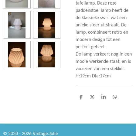
tafellamp. Deze roze
paddenstoel lamp heeft de
de klassieke swirl wat een
unieke sfeer uitstraalt. De
lamp, combineert retro en
modern design tot een
perfect geheel.
De lamp verkeert nog in een
mooie werkende staat, en is
voorzien van een stekker.
H:19cm Dia:17cm
D
D
S
D
e
e
h
e
l
e
a
l
e
l
r
e
n
e
n
© 2020 - 2026 Vintage.Jolie