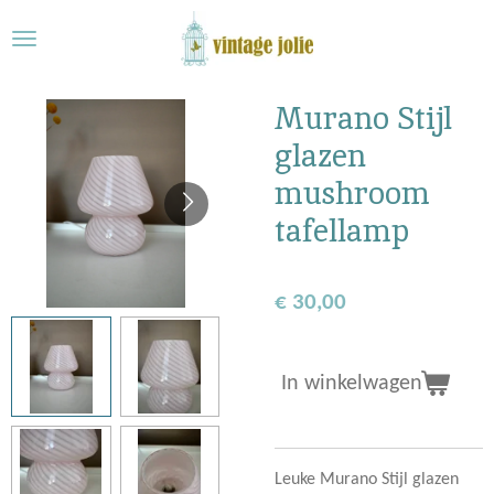
Ga
direct
naar
de
Murano Stijl
hoofdinhoud
glazen
mushroom
tafellamp
€ 30,00
In winkelwagen
Leuke Murano Stijl glazen