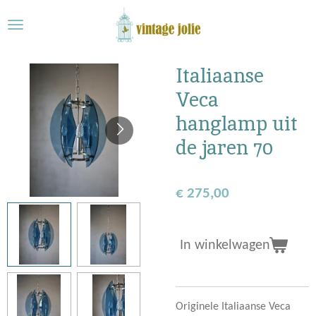
Ga
direct
naar
de
Italiaanse
hoofdinhoud
Veca
hanglamp uit
de jaren 70
€ 275,00
In winkelwagen
Originele Italiaanse
Veca