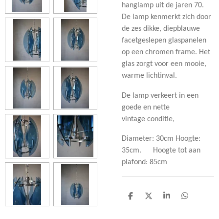
hanglamp uit de jaren 70.
De lamp kenmerkt zich door
de zes dikke, diepblauwe
facetgeslepen glaspanelen
op een chromen frame.
Het
glas zorgt voor een mooie,
warme lichtinval.
De lamp verkeert in een
goede en
nette
vintage
conditie,
Diameter: 30cm Hoogte:
35cm. Hoogte tot aan
plafond: 85cm
D
D
S
D
e
e
h
e
l
e
a
l