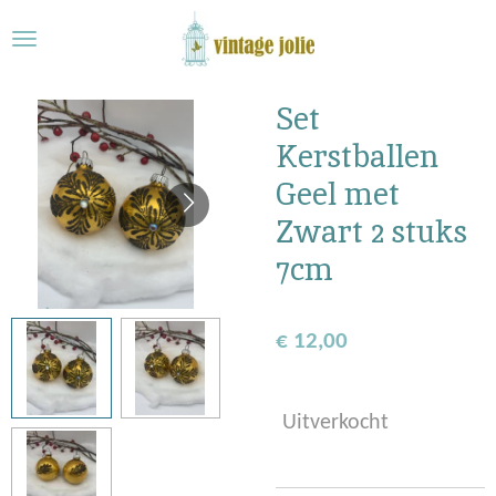
Ga
direct
naar
de
Set
hoofdinhoud
Kerstballen
Geel met
Zwart 2 stuks
7cm
€ 12,00
Uitverkocht