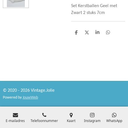
Set Kerstballen Geel met
Zwart 2 stuks 7cm
D
D
S
D
e
e
h
e
l
e
a
l
e
l
r
e
n
e
n
© 2020 - 2026 Vintage.Jolie
Powered by
JouwWeb
E-mailadres
Telefoonnummer
Kaart
Instagram
WhatsApp