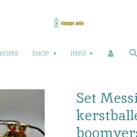
HOME
SHOP
INFO
Set Mess
kerstball
boomvers