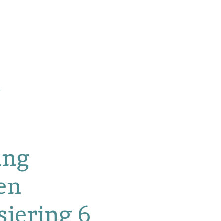
ing
en
iering 6