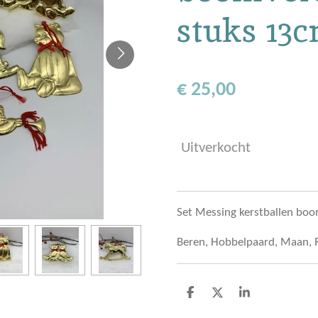
stuks 13
€ 25,00
Uitverkocht
Set Messing kerstballen boo
Beren, Hobbelpaard, Maan, R
D
D
S
e
e
h