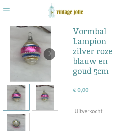
Ga
direct
naar
de
Vormbal
hoofdinhoud
Lampion
zilver roze
blauw en
goud 5cm
€ 0,00
Uitverkocht