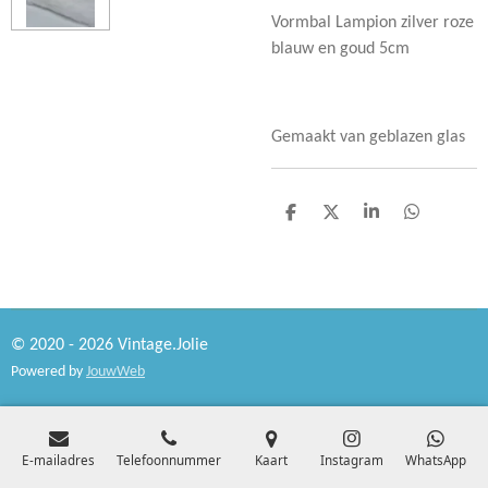
Vormbal Lampion zilver roze
blauw en goud 5cm
Gemaakt van geblazen glas
D
D
S
D
e
e
h
e
l
e
a
l
e
l
r
e
n
e
n
© 2020 - 2026 Vintage.Jolie
Powered by
JouwWeb
E-mailadres
Telefoonnummer
Kaart
Instagram
WhatsApp