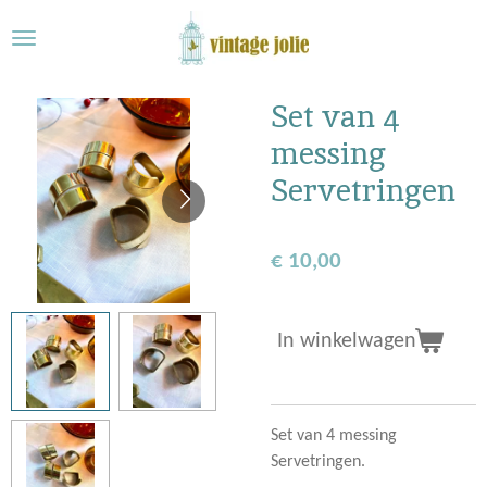
Ga
direct
naar
de
Set van 4
hoofdinhoud
messing
Servetringen
€ 10,00
In winkelwagen
Set van 4 messing
Servetringen.