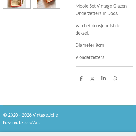
Mooie Set Vintage Glazen
Onderzetters in Doos.
Van het doosje mist de
deksel.
Diameter 8cm
9 onderzetters
D
D
S
D
e
e
h
e
l
e
a
l
e
l
r
e
n
e
n
© 2020 - 2026 Vintage.Jolie
Powered by
JouwWeb