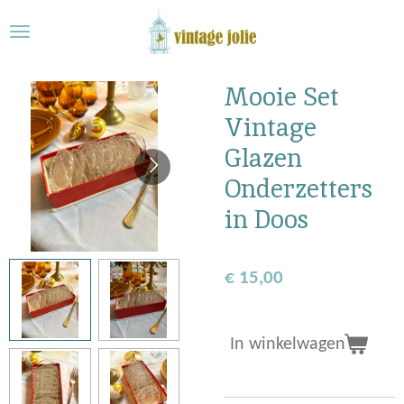
Ga
direct
naar
de
Mooie Set
hoofdinhoud
Vintage
Glazen
Onderzetters
in Doos
€ 15,00
In winkelwagen