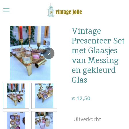
Ga
direct
naar
de
Vintage
hoofdinhoud
Presenteer Set
met Glaasjes
van Messing
en gekleurd
Glas
€ 12,50
Uitverkocht