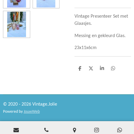
Vintage Presenteer Set met
Glaasjes.
Messing en gekleurd Glas.
23x11x6cm
D
D
S
D
e
e
h
e
l
e
a
l
e
l
r
e
n
e
n
© 2020 - 2026 Vintage.Jolie
Powered by
JouwWeb