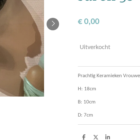
€ 0,00
Uitverkocht
Prachtig Keramieken Vrouwe
H: 18cm
B: 10cm
D: 7cm
D
D
S